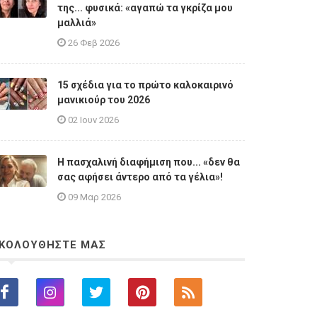
της... φυσικά: «αγαπώ τα γκρίζα μου
μαλλιά»
26 Φεβ 2026
15 σχέδια για το πρώτο καλοκαιρινό
μανικιούρ του 2026
02 Ιουν 2026
Η πασχαλινή διαφήμιση που... «δεν θα
σας αφήσει άντερο από τα γέλια»!
09 Μαρ 2026
ΚΟΛΟΥΘΗΣΤΕ ΜΑΣ