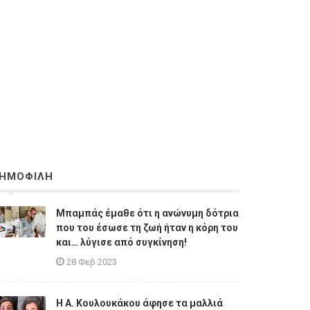
ΗΜΟΦΙΛΗ
Μπαμπάς έμαθε ότι η ανώνυμη δότρια
που του έσωσε τη ζωή ήταν η κόρη του
και… λύγισε από συγκίνηση!
28 Φεβ 2023
Η A. Κουλουκάκου άφησε τα μαλλιά