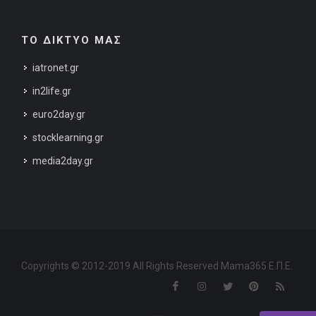
ΤΟ ΔΙΚΤΥΟ ΜΑΣ
iatronet.gr
in2life.gr
euro2day.gr
stocklearning.gr
media2day.gr
Copyrights © 2012-2019 All Rights Reserved Mama365 Ε.Π.Ε.