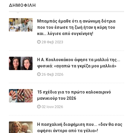
ΔΗΜΟΦΙΛΗ
Μπαμπάς έμαθε ότι η ανώνυμη δότρια
που του έσωσε τη ζωή ήταν η κόρη του
και… λύγισε από συγκίνηση!
28 Φεβ 2023
Η A. Κουλουκάκου άφησε τα μαλλιά της...
φυσικά: «αγαπώ τα γκρίζα μου μαλλιά»
26 Φεβ 2026
15 σχέδια για το πρώτο καλοκαιρινό
μανικιούρ του 2026
02 Ιουν 2026
Η πασχαλινή διαφήμιση που... «δεν θα σας
αφήσει άντερο από τα γέλια»!