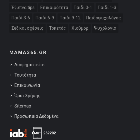
Έξυπνα tips
Επικαιρότητα
Παιδί 0-1
Παιδί 1-3
Παιδί 3-6
Παιδί 6-9
Παιδί 9-12
Παιδοψυχολόγος
Σεξ και σχέσεις
Τοκετός
Χιούμορ
Ψυχολογία
MAMA365.GR
Διαφημιστείτε
Ταυτότητα
Επικοινωνία
Όροι Χρήσης
Sitemap
Προσωπικά Δεδομένα