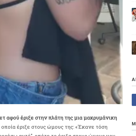
Α
ετ αφού έριξε στην πλάτη της μια μακρυμάνικη
Μ
 οποία έριξε στους ώμους της: «Έκανε τόση
ορέσω αυτό", οπότε το έριξα στους ώμους μου