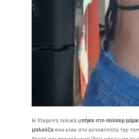
Η 31χρονη τελικά μ
πήκε στο σούπερ μάρκ
μπλούζα
που είχε στο αυτοκίνητό της την
ζέστη και σκεφτόμουν "δεν μπορώ να το φ