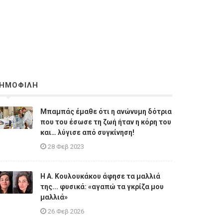
ΗΜΟΦΙΛΗ
Μπαμπάς έμαθε ότι η ανώνυμη δότρια
που του έσωσε τη ζωή ήταν η κόρη του
και… λύγισε από συγκίνηση!
28 Φεβ 2023
Η A. Κουλουκάκου άφησε τα μαλλιά
της... φυσικά: «αγαπώ τα γκρίζα μου
μαλλιά»
26 Φεβ 2026