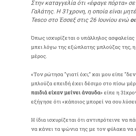
Στην καταγγελία ότι «έφαγε πόρτα» σ
Γαλάτης. Η 31χρονη, η οποία είναι μη
Tesco στο Έσσεξ στις 26 Ιουνίου ενώ
ο
Όπως ισχυρίζεται ο υπάλληλος ασφαλείας 
μπει λόγω της εξώπλατης μπλούζας της, η
μέρος.
«Τον ρώτησα "γιατί όχι;" και μου είπε "δ
μπλούζα επειδή έχει δέσιμο στο πίσω μέρ
παιδιά είχαν μείνει άναυδα
» είπε η 31χρ
εξήγησε ότι «κάποιος μπορεί να σου λύσει
Η ίδια ισχυρίζεται ότι αντιπρότεινε να π
να κάνει τα ψώνια της με τον φύλακα να ε