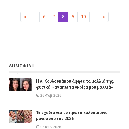
«
Προηγούμενη
...
6
7
8
(επιλεγμένη)
9
10
...
»
Επόμενη
ΔΗΜΟΦΙΛΗ
Η A. Κουλουκάκου άφησε τα μαλλιά της...
φυσικά: «αγαπώ τα γκρίζα μου μαλλιά»
26 Φεβ 2026
15 σχέδια για το πρώτο καλοκαιρινό
μανικιούρ του 2026
02 Ιουν 2026