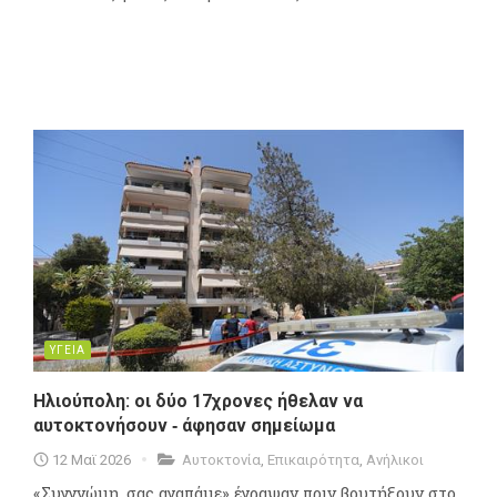
ΥΓΕΙΑ
Ηλιούπολη: οι δύο 17χρονες ήθελαν να
αυτοκτονήσουν ‑ άφησαν σημείωμα
12 Μαϊ 2026
Αυτοκτονία
,
Επικαιρότητα
,
Ανήλικοι
«Συγγνώμη, σας αγαπάμε» έγραψαν πριν βουτήξουν στο