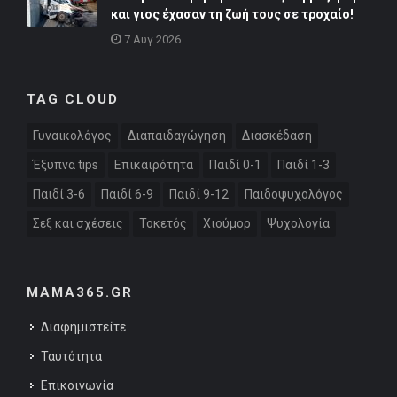
και γιος έχασαν τη ζωή τους σε τροχαίο!
7 Αυγ 2026
TAG CLOUD
Γυναικολόγος
Διαπαιδαγώγηση
Διασκέδαση
Έξυπνα tips
Επικαιρότητα
Παιδί 0-1
Παιδί 1-3
Παιδί 3-6
Παιδί 6-9
Παιδί 9-12
Παιδοψυχολόγος
Σεξ και σχέσεις
Τοκετός
Χιούμορ
Ψυχολογία
MAMA365.GR
Διαφημιστείτε
Ταυτότητα
Επικοινωνία