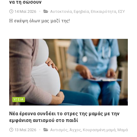
να τη σώσουν
14 Μαϊ 2026
Αυτοκτονία
,
Εφηβεία
,
Επικαιρότητα
,
ΕΣΥ
H σκέψη όλων μας μαζί της!
ΥΓΕΙΑ
Νέα έρευνα συνδέει το στρες της μαμάς με την
εμφάνιση αυτισμού στo παιδί
13 Μαϊ 2026
Αυτισμός
,
Άγχος
,
Κουρασμένη μαμά
,
Μαμά