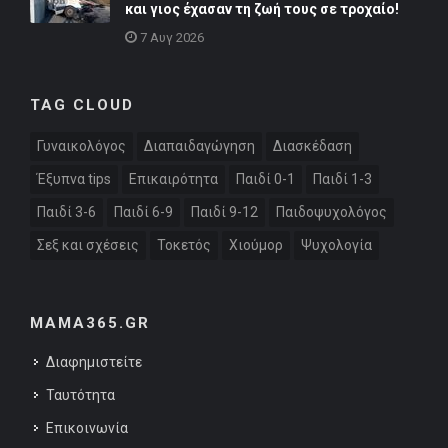
και γιος έχασαν τη ζωή τους σε τροχαίο!
7 Αυγ 2026
TAG CLOUD
Γυναικολόγος
Διαπαιδαγώγηση
Διασκέδαση
Έξυπνα tips
Επικαιρότητα
Παιδί 0-1
Παιδί 1-3
Παιδί 3-6
Παιδί 6-9
Παιδί 9-12
Παιδοψυχολόγος
Σεξ και σχέσεις
Τοκετός
Χιούμορ
Ψυχολογία
MAMA365.GR
Διαφημιστείτε
Ταυτότητα
Επικοινωνία