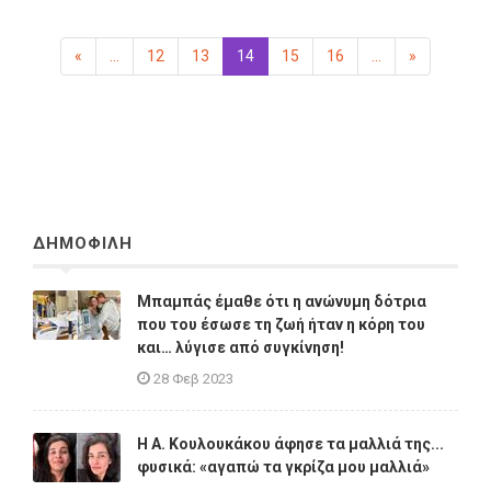
«
Προηγούμενη
...
12
13
14
(επιλεγμένη)
15
16
...
»
Επόμενη
ΔΗΜΟΦΙΛΗ
Μπαμπάς έμαθε ότι η ανώνυμη δότρια
που του έσωσε τη ζωή ήταν η κόρη του
και… λύγισε από συγκίνηση!
28 Φεβ 2023
Η A. Κουλουκάκου άφησε τα μαλλιά της...
φυσικά: «αγαπώ τα γκρίζα μου μαλλιά»