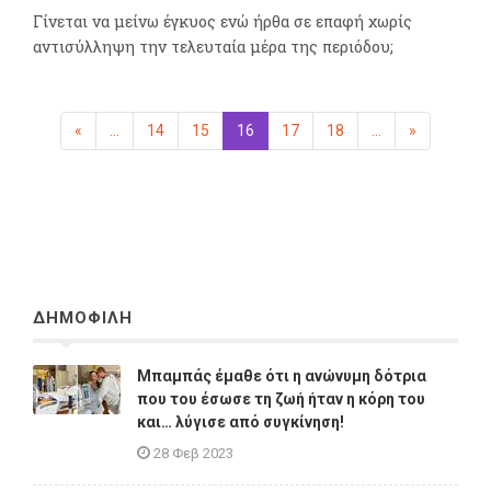
Γίνεται να μείνω έγκυος ενώ ήρθα σε επαφή χωρίς
αντισύλληψη την τελευταία μέρα της περιόδου;
«
Προηγούμενη
...
14
15
16
(επιλεγμένη)
17
18
...
»
Επόμενη
ΔΗΜΟΦΙΛΗ
Μπαμπάς έμαθε ότι η ανώνυμη δότρια
που του έσωσε τη ζωή ήταν η κόρη του
και… λύγισε από συγκίνηση!
28 Φεβ 2023