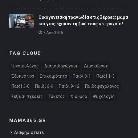
Οικογενειακή τραγωδία στις Σέρρες: μαμά
και γιος έχασαν τη ζωή τους σε τροχαίο!
7 Αυγ 2026
TAG CLOUD
Γυναικολόγος
Διαπαιδαγώγηση
Διασκέδαση
Έξυπνα tips
Επικαιρότητα
Παιδί 0-1
Παιδί 1-3
Παιδί 3-6
Παιδί 6-9
Παιδί 9-12
Παιδοψυχολόγος
Σεξ και σχέσεις
Τοκετός
Χιούμορ
Ψυχολογία
MAMA365.GR
Διαφημιστείτε