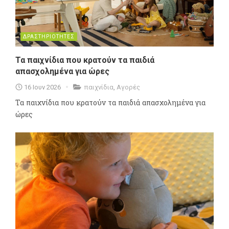
ΔΡΑΣΤΗΡΙΟΤΗΤΕΣ
Τα παιχνίδια που κρατούν τα παιδιά
απασχολημένα για ώρες
16 Ιουν 2026
παιχνίδια
,
Αγορές
Τα παιχνίδια που κρατούν τα παιδιά απασχολημένα για
ώρες