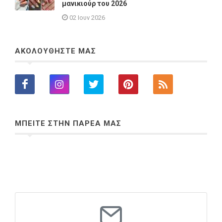
μανικιούρ του 2026
02 Ιουν 2026
ΑΚΟΛΟΥΘΗΣΤΕ ΜΑΣ
ΜΠΕΙΤΕ ΣΤΗΝ ΠΑΡΕΑ ΜΑΣ