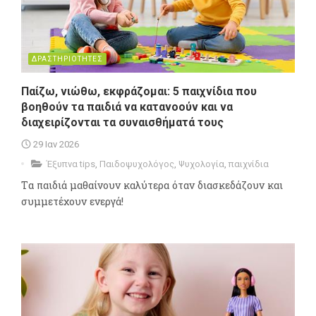
ΔΡΑΣΤΗΡΙΟΤΗΤΕΣ
Παίζω, νιώθω, εκφράζομαι: 5 παιχνίδια που
βοηθούν τα παιδιά να κατανοούν και να
διαχειρίζονται τα συναισθήματά τους
29 Ιαν 2026
Έξυπνα tips
,
Παιδοψυχολόγος
,
Ψυχολογία
,
παιχνίδια
Tα παιδιά μαθαίνουν καλύτερα όταν διασκεδάζουν και
συμμετέχουν ενεργά!