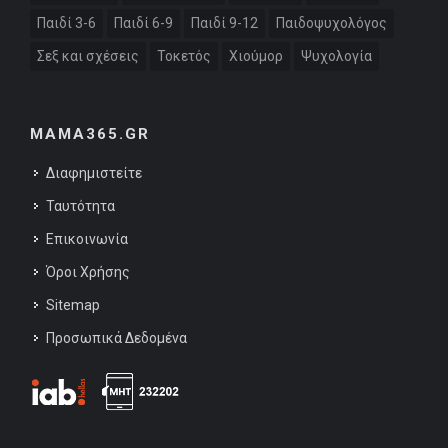
Παιδί 3-6
Παιδί 6-9
Παιδί 9-12
Παιδοψυχολόγος
Σεξ και σχέσεις
Τοκετός
Χιούμορ
Ψυχολογία
MAMA365.GR
Διαφημιστείτε
Ταυτότητα
Επικοινωνία
Όροι Χρήσης
Sitemap
Προσωπικά Δεδομένα