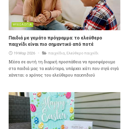
ΨΥΧΟΛΟΓΙΑ
Παιδιά με γεμάτο πρόγραμμα: το ελεύθερο
παιχνίδι είναι πιο σημαντικό από ποτέ
19 Μαρ 2026
παιχνίδια
,
Ελεύθερο παιχνίδι
Μέσα σε αυτή τη διαρκή προσπάθεια να προσφέρουμε
στα παιδιά μας τα καλύτερα, υπάρχει κάτι που σιγά σιγά
χάνεται: ο χρόνος του ελεύθερου παιχνιδιού