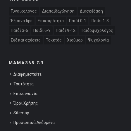
Γυναικολόγος
Διαπαιδαγώγηση
Διασκέδαση
Έξυπνα tips
Επικαιρότητα
Παιδί 0-1
Παιδί 1-3
Παιδί 3-6
Παιδί 6-9
Παιδί 9-12
Παιδοψυχολόγος
Σεξ και σχέσεις
Τοκετός
Χιούμορ
Ψυχολογία
MAMA365.GR
Διαφημιστείτε
Ταυτότητα
Επικοινωνία
Όροι Χρήσης
Sitemap
Προσωπικά Δεδομένα