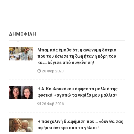
ΔΗΜΟΦΙΛΗ
Μπαμπάς έμαθε ότι η ανώνυμη δότρια
που του έσωσε τη ζωή ήταν η κόρη του
και… λύγισε από συγκίνηση!
28 Φεβ 2023
Η A. Κουλουκάκου άφησε τα μαλλιά της...
φυσικά: «αγαπώ τα γκρίζα μου μαλλιά»
26 Φεβ 2026
Η πασχαλινή διαφήμιση που... «δεν θα σας
αφήσει άντερο από τα γέλια»!