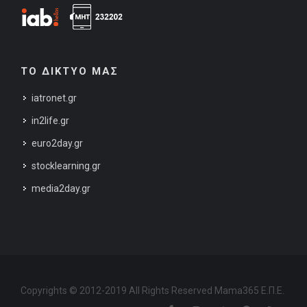
ΤΟ ΔΙΚΤΥΟ ΜΑΣ
iatronet.gr
in2life.gr
euro2day.gr
stocklearning.gr
media2day.gr
Copyrights © 2012-2019 All Rights Reserved Mama365 Ε.Π.Ε.