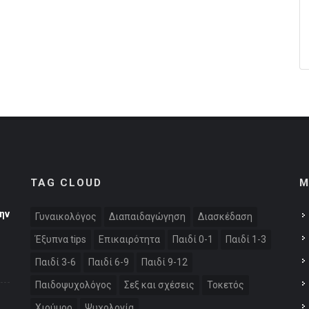
TAG CLOUD
M
ην
Γυναικολόγος
Διαπαιδαγώγηση
Διασκέδαση
Έξυπνα tips
Επικαιρότητα
Παιδί 0-1
Παιδί 1-3
Παιδί 3-6
Παιδί 6-9
Παιδί 9-12
Παιδοψυχολόγος
Σεξ και σχέσεις
Τοκετός
Χιούμορ
Ψυχολογία