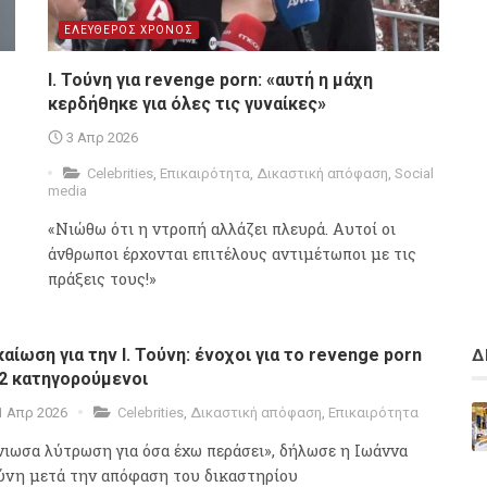
ΕΛΕΥΘΕΡΟΣ ΧΡΟΝΟΣ
Ι. Τούνη για revenge porn: «αυτή η μάχη
κερδήθηκε για όλες τις γυναίκες»
3 Απρ 2026
Celebrities
,
Επικαιρότητα
,
Δικαστική απόφαση
,
Social
media
«Νιώθω ότι η ντροπή αλλάζει πλευρά. Αυτοί οι
άνθρωποι έρχονται επιτέλους αντιμέτωποι με τις
πράξεις τους!»
καίωση για την Ι. Τούνη: ένοχοι για το revenge porn
Δ
 2 κατηγορούμενοι
1 Απρ 2026
Celebrities
,
Δικαστική απόφαση
,
Επικαιρότητα
νιωσα λύτρωση για όσα έχω περάσει», δήλωσε η Ιωάννα
ύνη μετά την απόφαση του δικαστηρίου