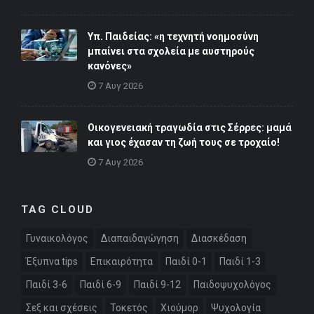
Υπ. Παιδείας: «η τεχνητή νοημοσύνη
μπαίνει στα σχολεία με αυστηρούς
κανόνες»
7 Αυγ 2026
Οικογενειακή τραγωδία στις Σέρρες: μαμά
και γιος έχασαν τη ζωή τους σε τροχαίο!
7 Αυγ 2026
TAG CLOUD
Γυναικολόγος
Διαπαιδαγώγηση
Διασκέδαση
Έξυπνα tips
Επικαιρότητα
Παιδί 0-1
Παιδί 1-3
Παιδί 3-6
Παιδί 6-9
Παιδί 9-12
Παιδοψυχολόγος
Σεξ και σχέσεις
Τοκετός
Χιούμορ
Ψυχολογία