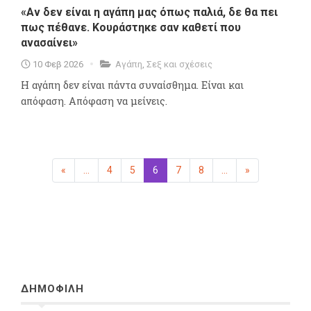
«Aν δεν είναι η αγάπη μας όπως παλιά, δε θα πει
πως πέθανε. Κουράστηκε σαν καθετί που
ανασαίνει»
10 Φεβ 2026
Αγάπη
,
Σεξ και σχέσεις
Η αγάπη δεν είναι πάντα συναίσθημα. Είναι και
απόφαση. Απόφαση να μείνεις.
«
Προηγούμενη
...
4
5
6
(επιλεγμένη)
7
8
...
»
Επόμενη
ΔΗΜΟΦΙΛΗ