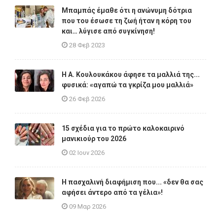
Μπαμπάς έμαθε ότι η ανώνυμη δότρια
που του έσωσε τη ζωή ήταν η κόρη του
και… λύγισε από συγκίνηση!
28 Φεβ 2023
Η A. Κουλουκάκου άφησε τα μαλλιά της...
φυσικά: «αγαπώ τα γκρίζα μου μαλλιά»
26 Φεβ 2026
15 σχέδια για το πρώτο καλοκαιρινό
μανικιούρ του 2026
02 Ιουν 2026
Η πασχαλινή διαφήμιση που... «δεν θα σας
αφήσει άντερο από τα γέλια»!
09 Μαρ 2026