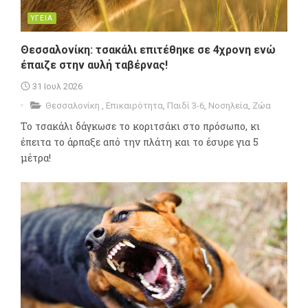
ΥΓΕΙΑ
Θεσσαλονίκη: τσακάλι επιτέθηκε σε 4χρονη ενώ
έπαιζε στην αυλή ταβέρνας!
31 Ιουλ 2026
Θεσσαλονίκη
,
Επικαιρότητα
,
Παιδί 3-6
,
Νοσηλεία
,
Ζώα
Το τσακάλι δάγκωσε το κοριτσάκι στο πρόσωπο, κι
έπειτα το άρπαξε από την πλάτη και το έσυρε για 5
μέτρα!