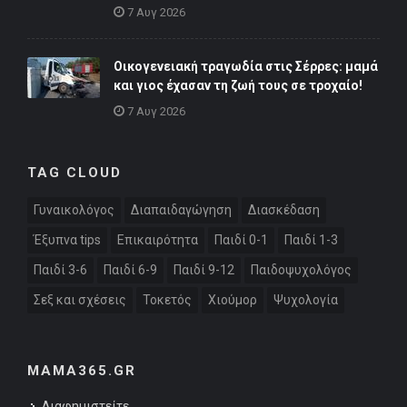
7 Αυγ 2026
Οικογενειακή τραγωδία στις Σέρρες: μαμά
και γιος έχασαν τη ζωή τους σε τροχαίο!
7 Αυγ 2026
TAG CLOUD
Γυναικολόγος
Διαπαιδαγώγηση
Διασκέδαση
Έξυπνα tips
Επικαιρότητα
Παιδί 0-1
Παιδί 1-3
Παιδί 3-6
Παιδί 6-9
Παιδί 9-12
Παιδοψυχολόγος
Σεξ και σχέσεις
Τοκετός
Χιούμορ
Ψυχολογία
MAMA365.GR
Διαφημιστείτε