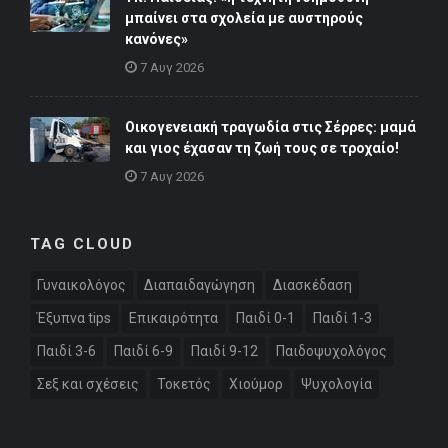
μπαίνει στα σχολεία με αυστηρούς
κανόνες»
7 Αυγ 2026
Οικογενειακή τραγωδία στις Σέρρες: μαμά
και γιος έχασαν τη ζωή τους σε τροχαίο!
7 Αυγ 2026
TAG CLOUD
Γυναικολόγος
Διαπαιδαγώγηση
Διασκέδαση
Έξυπνα tips
Επικαιρότητα
Παιδί 0-1
Παιδί 1-3
Παιδί 3-6
Παιδί 6-9
Παιδί 9-12
Παιδοψυχολόγος
Σεξ και σχέσεις
Τοκετός
Χιούμορ
Ψυχολογία