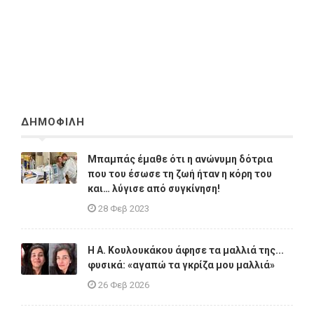
ΔΗΜΟΦΙΛΗ
Μπαμπάς έμαθε ότι η ανώνυμη δότρια
που του έσωσε τη ζωή ήταν η κόρη του
και… λύγισε από συγκίνηση!
28 Φεβ 2023
Η A. Κουλουκάκου άφησε τα μαλλιά της...
φυσικά: «αγαπώ τα γκρίζα μου μαλλιά»
26 Φεβ 2026