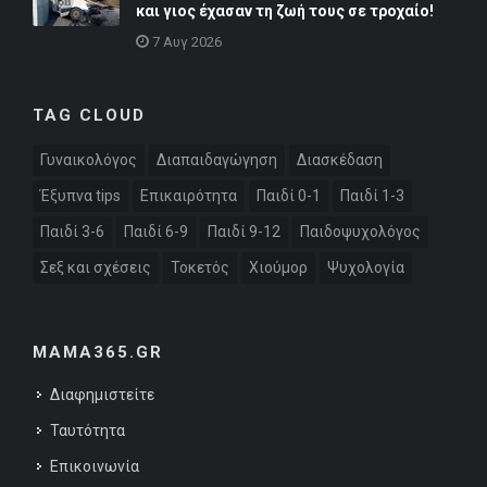
και γιος έχασαν τη ζωή τους σε τροχαίο!
7 Αυγ 2026
TAG CLOUD
Γυναικολόγος
Διαπαιδαγώγηση
Διασκέδαση
Έξυπνα tips
Επικαιρότητα
Παιδί 0-1
Παιδί 1-3
Παιδί 3-6
Παιδί 6-9
Παιδί 9-12
Παιδοψυχολόγος
Σεξ και σχέσεις
Τοκετός
Χιούμορ
Ψυχολογία
MAMA365.GR
Διαφημιστείτε
Ταυτότητα
Επικοινωνία