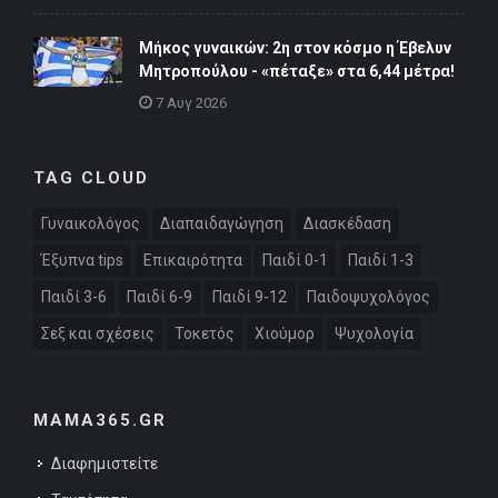
Μήκος γυναικών: 2η στον κόσμο η Έβελυν
Μητροπούλου - «πέταξε» στα 6,44 μέτρα!
7 Αυγ 2026
TAG CLOUD
Γυναικολόγος
Διαπαιδαγώγηση
Διασκέδαση
Έξυπνα tips
Επικαιρότητα
Παιδί 0-1
Παιδί 1-3
Παιδί 3-6
Παιδί 6-9
Παιδί 9-12
Παιδοψυχολόγος
Σεξ και σχέσεις
Τοκετός
Χιούμορ
Ψυχολογία
MAMA365.GR
Διαφημιστείτε