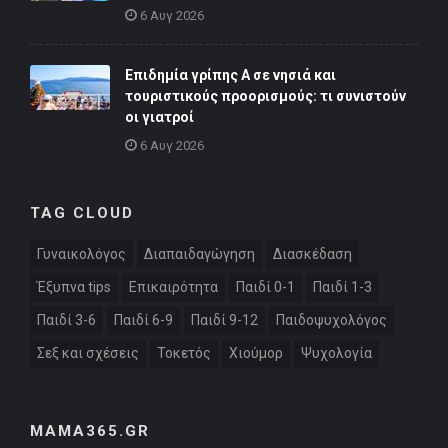
6 Αυγ 2026
Επιδημία γρίπης Α σε νησιά και
τουριστικούς προορισμούς: τι συνιστούν
οι γιατροί
6 Αυγ 2026
TAG CLOUD
Γυναικολόγος
Διαπαιδαγώγηση
Διασκέδαση
Έξυπνα tips
Επικαιρότητα
Παιδί 0-1
Παιδί 1-3
Παιδί 3-6
Παιδί 6-9
Παιδί 9-12
Παιδοψυχολόγος
Σεξ και σχέσεις
Τοκετός
Χιούμορ
Ψυχολογία
MAMA365.GR