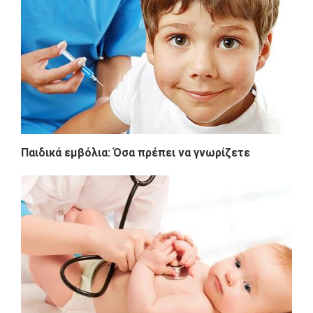
Παιδικά εμβόλια: Όσα πρέπει να γνωρίζετε