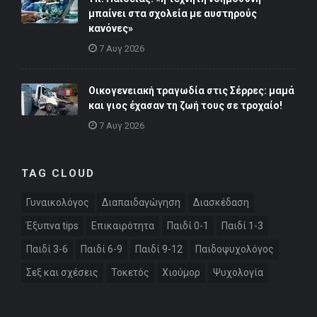
μπαίνει στα σχολεία με αυστηρούς
κανόνες»
7 Αυγ 2026
Οικογενειακή τραγωδία στις Σέρρες: μαμά
και γιος έχασαν τη ζωή τους σε τροχαίο!
7 Αυγ 2026
TAG CLOUD
Γυναικολόγος
Διαπαιδαγώγηση
Διασκέδαση
Έξυπνα tips
Επικαιρότητα
Παιδί 0-1
Παιδί 1-3
Παιδί 3-6
Παιδί 6-9
Παιδί 9-12
Παιδοψυχολόγος
Σεξ και σχέσεις
Τοκετός
Χιούμορ
Ψυχολογία