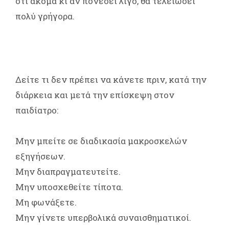
ότι ακόμα κι αν πονέσει λίγο, θα τελειώσει
πολύ γρήγορα.
Δείτε τι δεν πρέπει να κάνετε πριν, κατά την
διάρκεια και μετά την επίσκεψη στον
παιδίατρο:
Μην μπείτε σε διαδικασία μακροσκελών
εξηγήσεων.
Μην διαπραγματευτείτε.
Μην υποσχεθείτε τίποτα.
Μη φωνάξετε.
Μην γίνετε υπερβολικά συναισθηματικοί.