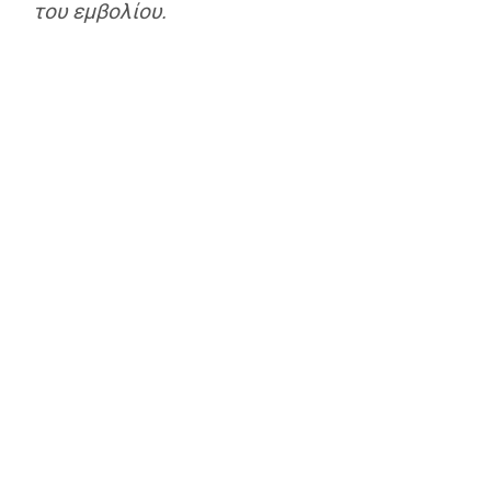
του εμβολίου.