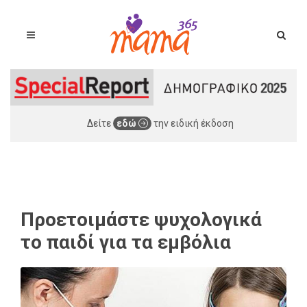
Δείτε
εδώ
την ειδική έκδοση
Προετοιμάστε ψυχολογικά
το παιδί για τα εμβόλια