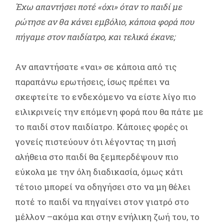
Έχω απαντήσει ποτέ «όχι» όταν το παιδί με
ρώτησε αν θα κάνει εμβόλιο, κάποια φορά που
πήγαμε στον παιδίατρο, και τελικά έκανε;
Αν απαντήσατε «ναι» σε κάποια από τις
παραπάνω ερωτήσεις, ίσως πρέπει να
σκεφτείτε το ενδεχόμενο να είστε λίγο πιο
ειλικρινείς την επόμενη φορά που θα πάτε με
το παιδί στον παιδίατρο. Κάποιες φορές οι
γονείς πιστεύουν ότι λέγοντας τη μισή
αλήθεια στο παιδί θα ξεμπερδέψουν πιο
εύκολα με την όλη διαδικασία, όμως κάτι
τέτοιο μπορεί να οδηγήσει στο να μη θέλει
ποτέ το παιδί να πηγαίνει στον γιατρό στο
μέλλον –ακόμα και στην ενήλικη ζωή του, το