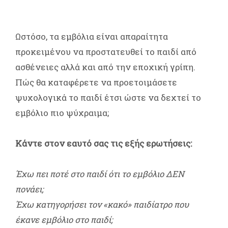
Ωστόσο, τα εμβόλια είναι απαραίτητα
προκειμένου να προστατευθεί το παιδί από
ασθένειες αλλά και από την εποχική γρίπη.
Πώς θα καταφέρετε να προετοιμάσετε
ψυχολογικά το παιδί έτσι ώστε να δεχτεί το
εμβόλιο πιο ψύχραιμα;
Κάντε στον εαυτό σας τις εξής ερωτήσεις:
Έχω πει ποτέ στο παιδί ότι το εμβόλιο ΔΕΝ
πονάει;
Έχω κατηγορήσει τον «κακό» παιδίατρο που
έκανε εμβόλιο στο παιδί;