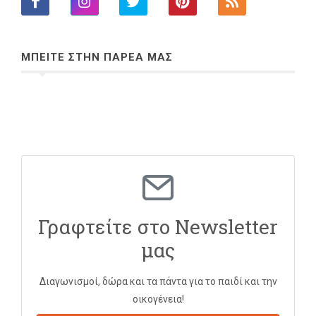
ΜΠΕΙΤΕ ΣΤΗΝ ΠΑΡΕΑ ΜΑΣ
Γραφτείτε στο Newsletter
μας
Διαγωνισμοί, δώρα και τα πάντα για το παιδί και την
οικογένεια!