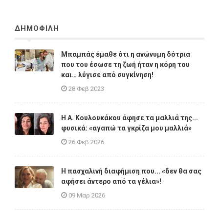
ΔΗΜΟΦΙΛΗ
Μπαμπάς έμαθε ότι η ανώνυμη δότρια
που του έσωσε τη ζωή ήταν η κόρη του
και… λύγισε από συγκίνηση!
28 Φεβ 2023
Η A. Κουλουκάκου άφησε τα μαλλιά της...
φυσικά: «αγαπώ τα γκρίζα μου μαλλιά»
26 Φεβ 2026
Η πασχαλινή διαφήμιση που... «δεν θα σας
αφήσει άντερο από τα γέλια»!
09 Μαρ 2026