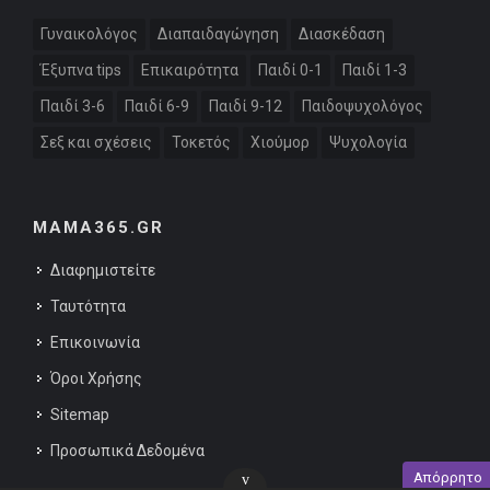
Γυναικολόγος
Διαπαιδαγώγηση
Διασκέδαση
Έξυπνα tips
Επικαιρότητα
Παιδί 0-1
Παιδί 1-3
Παιδί 3-6
Παιδί 6-9
Παιδί 9-12
Παιδοψυχολόγος
Σεξ και σχέσεις
Τοκετός
Χιούμορ
Ψυχολογία
MAMA365.GR
Διαφημιστείτε
Ταυτότητα
Επικοινωνία
Όροι Χρήσης
Sitemap
Προσωπικά Δεδομένα
Απόρρητο
v