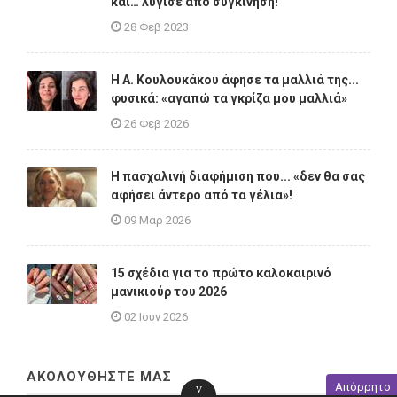
και… λύγισε από συγκίνηση!
28 Φεβ 2023
Η A. Κουλουκάκου άφησε τα μαλλιά της...
φυσικά: «αγαπώ τα γκρίζα μου μαλλιά»
26 Φεβ 2026
Η πασχαλινή διαφήμιση που... «δεν θα σας
αφήσει άντερο από τα γέλια»!
09 Μαρ 2026
15 σχέδια για το πρώτο καλοκαιρινό
μανικιούρ του 2026
02 Ιουν 2026
ΑΚΟΛΟΥΘΗΣΤΕ ΜΑΣ
Απόρρητο
v