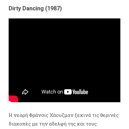
Dirty Dancing (1987)
Η νεαρή Φράνσις Χάουζμαν ξεκινά τις θερινές
διακοπές με την αδελφή της και τους