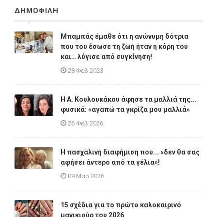
ΔΗΜΟΦΙΛΗ
Μπαμπάς έμαθε ότι η ανώνυμη δότρια
που του έσωσε τη ζωή ήταν η κόρη του
και… λύγισε από συγκίνηση!
28 Φεβ 2023
Η A. Κουλουκάκου άφησε τα μαλλιά της...
φυσικά: «αγαπώ τα γκρίζα μου μαλλιά»
26 Φεβ 2026
Η πασχαλινή διαφήμιση που... «δεν θα σας
αφήσει άντερο από τα γέλια»!
09 Μαρ 2026
15 σχέδια για το πρώτο καλοκαιρινό
μανικιούρ του 2026