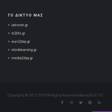
ΤΟ ΔΙΚΤΥΟ ΜΑΣ
iatronet.gr
in2life.gr
euro2day.gr
stocklearning.gr
media2day.gr
Copyrights © 2012-2019 All Rights Reserved Mama365 Ε.Π.Ε.