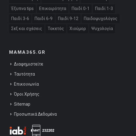
Έξυπνα tips
Επικαιρότητα
Παιδί 0-1
Παιδί 1-3
Παιδί 3-6
Παιδί 6-9
Παιδί 9-12
Παιδοψυχολόγος
Σεξ και σχέσεις
Τοκετός
Χιούμορ
Ψυχολογία
MAMA365.GR
Διαφημιστείτε
Ταυτότητα
Επικοινωνία
Όροι Χρήσης
Sitemap
Προσωπικά Δεδομένα