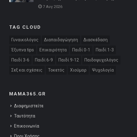
7 Αυγ 2026
TAG CLOUD
Γυναικολόγος
Διαπαιδαγώγηση
Διασκέδαση
Έξυπνα tips
Επικαιρότητα
Παιδί 0-1
Παιδί 1-3
Παιδί 3-6
Παιδί 6-9
Παιδί 9-12
Παιδοψυχολόγος
Σεξ και σχέσεις
Τοκετός
Χιούμορ
Ψυχολογία
MAMA365.GR
Διαφημιστείτε
Ταυτότητα
Επικοινωνία
Όροι Χρήσης