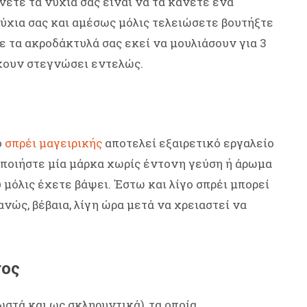
ετε τα νύχια σας είναι να τα κάνετε ένα
ύχια σας και αμέσως μόλις τελειώσετε βουτήξτε
 τα ακροδάκτυλά σας εκεί να μουλιάσουν για 3
έχουν στεγνώσει εντελώς.
ο
σπρέι μαγειρικής
αποτελεί εξαιρετικό εργαλείο
οποιήστε μία μάρκα χωρίς έντονη γεύση ή άρωμα
 μόλις έχετε βάψει. Έστω και λίγο σπρέι μπορεί
νώς, βέβαια, λίγη ώρα μετά να χρειαστεί να
τος
ωστά και ως σκληρυντικά), τα οποία