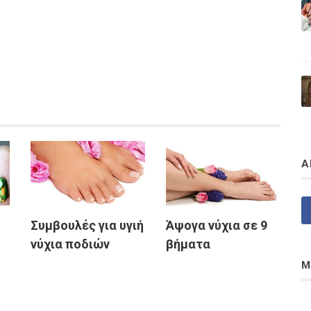
Α
Συμβουλές για υγιή
Άψογα νύχια σε 9
νύχια ποδιών
βήματα
Μ