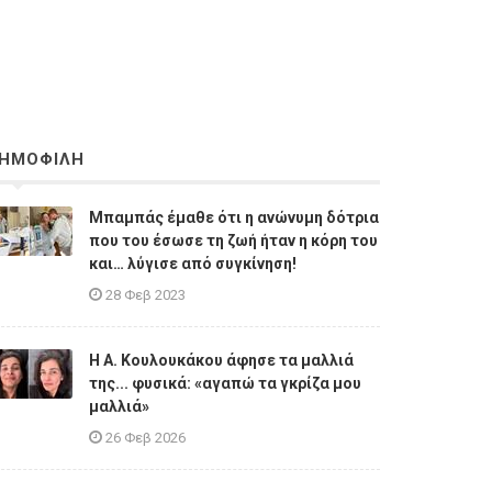
ΗΜΟΦΙΛΗ
Μπαμπάς έμαθε ότι η ανώνυμη δότρια
που του έσωσε τη ζωή ήταν η κόρη του
και… λύγισε από συγκίνηση!
28 Φεβ 2023
Η A. Κουλουκάκου άφησε τα μαλλιά
της... φυσικά: «αγαπώ τα γκρίζα μου
μαλλιά»
26 Φεβ 2026