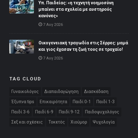
Υπ. Παιδείας: «η τεχνητή νοημοσύνη
μπαίνει στα σχολεία με αυστηρούς
κανόνες»
7 Αυγ 2026
Οικογενειακή τραγωδία στις Σέρρες: μαμά
και γιος έχασαν τη ζωή τους σε τροχαίο!
7 Αυγ 2026
TAG CLOUD
Γυναικολόγος
Διαπαιδαγώγηση
Διασκέδαση
Έξυπνα tips
Επικαιρότητα
Παιδί 0-1
Παιδί 1-3
Παιδί 3-6
Παιδί 6-9
Παιδί 9-12
Παιδοψυχολόγος
Σεξ και σχέσεις
Τοκετός
Χιούμορ
Ψυχολογία