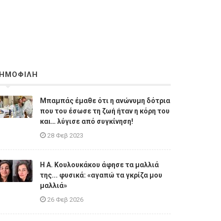
ΗΜΟΦΙΛΗ
Μπαμπάς έμαθε ότι η ανώνυμη δότρια
που του έσωσε τη ζωή ήταν η κόρη του
και… λύγισε από συγκίνηση!
28 Φεβ 2023
Η A. Κουλουκάκου άφησε τα μαλλιά
της... φυσικά: «αγαπώ τα γκρίζα μου
μαλλιά»
26 Φεβ 2026