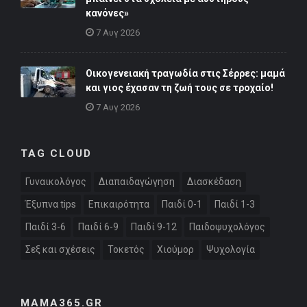
κανόνες»
7 Αυγ 2026
Οικογενειακή τραγωδία στις Σέρρες: μαμά
και γιος έχασαν τη ζωή τους σε τροχαίο!
7 Αυγ 2026
TAG CLOUD
Γυναικολόγος
Διαπαιδαγώγηση
Διασκέδαση
Έξυπνα tips
Επικαιρότητα
Παιδί 0-1
Παιδί 1-3
Παιδί 3-6
Παιδί 6-9
Παιδί 9-12
Παιδοψυχολόγος
Σεξ και σχέσεις
Τοκετός
Χιούμορ
Ψυχολογία
MAMA365.GR