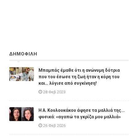
ΔΗΜΟΦΙΛΗ
Μπαμπάς έμαθε ότι η ανώνυμη δότρια
που του έσωσε τη ζωή ήταν η κόρη του
και… λύγισε από συγκίνηση!
28 Φεβ 2023
Η A. Κουλουκάκου άφησε τα μαλλιά της...
φυσικά: «αγαπώ τα γκρίζα μου μαλλιά»
26 Φεβ 2026