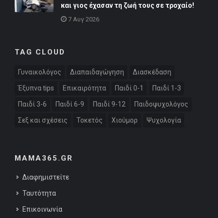
και γιος έχασαν τη ζωή τους σε τροχαίο!
7 Αυγ 2026
TAG CLOUD
Γυναικολόγος
Διαπαιδαγώγηση
Διασκέδαση
Έξυπνα tips
Επικαιρότητα
Παιδί 0-1
Παιδί 1-3
Παιδί 3-6
Παιδί 6-9
Παιδί 9-12
Παιδοψυχολόγος
Σεξ και σχέσεις
Τοκετός
Χιούμορ
Ψυχολογία
MAMA365.GR
Διαφημιστείτε
Ταυτότητα
Επικοινωνία