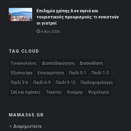
Επιδημία γρίπης Α σε νησιά και
τουριστικούς προορισμούς: τι συνιστούν
οι γιατροί
6 Αυγ 2026
TAG CLOUD
Γυναικολόγος
Διαπαιδαγώγηση
Διασκέδαση
Έξυπνα tips
Επικαιρότητα
Παιδί 0-1
Παιδί 1-3
Παιδί 3-6
Παιδί 6-9
Παιδί 9-12
Παιδοψυχολόγος
Σεξ και σχέσεις
Τοκετός
Χιούμορ
Ψυχολογία
MAMA365.GR
Διαφημιστείτε