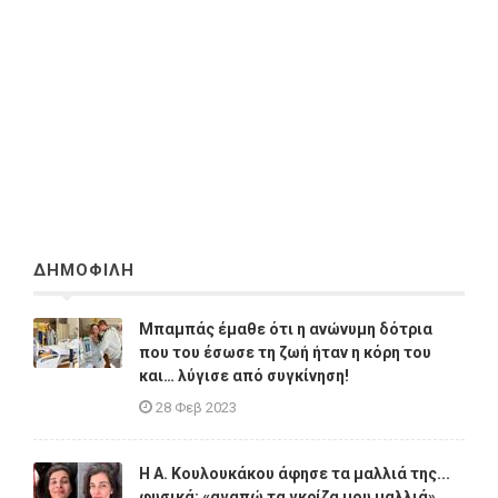
ΔΗΜΟΦΙΛΗ
Μπαμπάς έμαθε ότι η ανώνυμη δότρια
που του έσωσε τη ζωή ήταν η κόρη του
και… λύγισε από συγκίνηση!
28 Φεβ 2023
Η A. Κουλουκάκου άφησε τα μαλλιά της...
φυσικά: «αγαπώ τα γκρίζα μου μαλλιά»