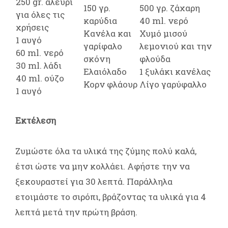
250 gr. αλεύρι
150 γρ.
500 γρ. ζάχαρη
για όλες τις
καρύδια
40 ml. νερό
χρήσεις
Κανέλα και
Χυμό μισού
1 αυγό
γαρίφαλο
λεμονιού και την
60 ml. νερό
σκόνη
φλούδα
30 ml. λάδι
Ελαιόλαδο
1 ξυλάκι κανέλας
40 ml. ούζο
Κορν φλάουρ
Λίγο γαρύφαλλο
1 αυγό
Εκτέλεση
Ζυμώστε όλα τα υλικά της ζύμης πολύ καλά,
έτσι ώστε να μην κολλάει. Αφήστε την να
ξεκουραστεί για 30 λεπτά. Παράλληλα
ετοιμάστε το σιρόπι, βράζοντας τα υλικά για 4
λεπτά μετά την πρώτη βράση.