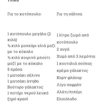
Για το κοτόπουλο:
Για τη σάλτσα:
1 κοτόπουλο μεγάλο (2
1 λίτρο ζωμό από
κιλά)
κοτόπουλο
½ κιλό μοσχάρι ελιά μαζί
2 αυγά
με το κόκαλο
Χυμό από 3 λεμόνια
½ κιλό χοιρινό μπούτι
μαζί με το κόκαλο
1 κουταλιά σούπας
5 πράσα
κρέμα γάλακτος
1 ματσάκι σέλινο
Κορν φλάουρ
1 ματσάκι άνηθο
Λίγο σαφράν
Βούτυρο γάλακτος
Αλάτι/πιπέρι
1 ποτήρι νερού λευκό
ξηρό κρασί
Ελαιόλαδο