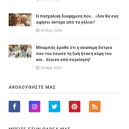
Η πασχαλινή διαφήμιση που... «δεν θα σας
αφήσει άντερο από τα γέλια»!
09 Μαρ 2026
Μπαμπάς έμαθε ότι η ανώνυμη δότρια
που του έσωσε τη ζωή ήταν η κόρη του
και… λύγισε από συγκίνηση!
28 Φεβ 2023
ΑΚΟΛΟΥΘΗΣΤΕ ΜΑΣ