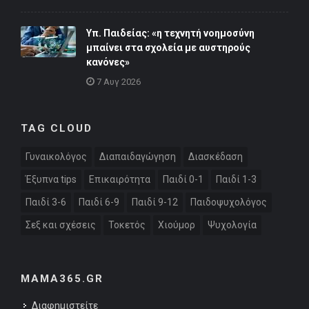
Υπ. Παιδείας: «η τεχνητή νοημοσύνη
μπαίνει στα σχολεία με αυστηρούς
κανόνες»
7 Αυγ 2026
TAG CLOUD
Γυναικολόγος
Διαπαιδαγώγηση
Διασκέδαση
Έξυπνα tips
Επικαιρότητα
Παιδί 0-1
Παιδί 1-3
Παιδί 3-6
Παιδί 6-9
Παιδί 9-12
Παιδοψυχολόγος
Σεξ και σχέσεις
Τοκετός
Χιούμορ
Ψυχολογία
MAMA365.GR
Διαφημιστείτε