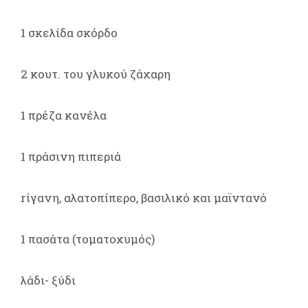
1 σκελίδα σκόρδο
2 κουτ. του γλυκού ζάχαρη
1 πρέζα κανέλα
1 πράσινη πιπεριά
rίγανη, αλατοπίπερο, βασιλικό και μαϊντανό
1 πασάτα (τοματοχυμός)
λάδι- ξύδι