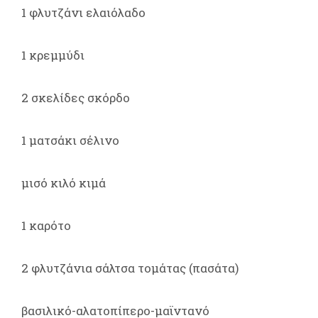
1 φλυτζάνι ελαιόλαδο
1 κρεμμύδι
2 σκελίδες σκόρδο
1 ματσάκι σέλινο
μισό κιλό κιμά
1 καρότο
2 φλυτζάνια σάλτσα τομάτας (πασάτα)
βασιλικό-αλατοπίπερο-μαϊντανό