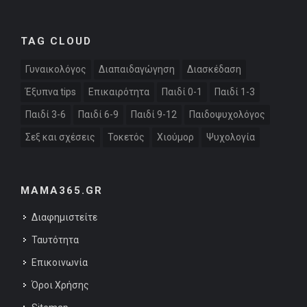
TAG CLOUD
Γυναικολόγος
Διαπαιδαγώγηση
Διασκέδαση
Έξυπνα tips
Επικαιρότητα
Παιδί 0-1
Παιδί 1-3
Παιδί 3-6
Παιδί 6-9
Παιδί 9-12
Παιδοψυχολόγος
Σεξ και σχέσεις
Τοκετός
Χιούμορ
Ψυχολογία
MAMA365.GR
Διαφημιστείτε
Ταυτότητα
Επικοινωνία
Όροι Χρήσης