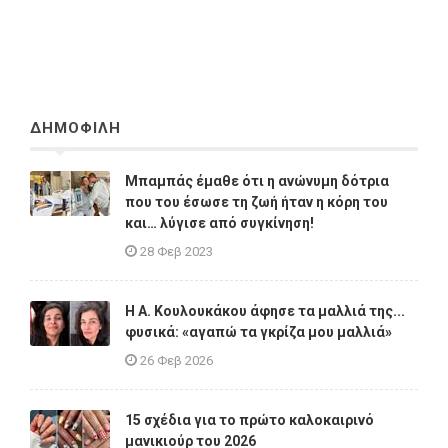
ΔΗΜΟΦΙΛΗ
Μπαμπάς έμαθε ότι η ανώνυμη δότρια
που του έσωσε τη ζωή ήταν η κόρη του
και… λύγισε από συγκίνηση!
28 Φεβ 2023
Η A. Κουλουκάκου άφησε τα μαλλιά της...
φυσικά: «αγαπώ τα γκρίζα μου μαλλιά»
26 Φεβ 2026
15 σχέδια για το πρώτο καλοκαιρινό
μανικιούρ του 2026