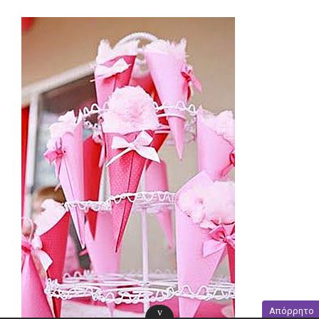
Απόρρητο
v