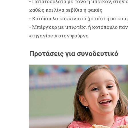
- Πατατοσαλάτα με τόνο ή μπέικον, στην 
καθώς και λίγα ρεβίθια ή φακές
- Κοτόπουλο κοκκινιστό (μπούτι ή σε κομμ
- Μπέργκερ με μπιφτέκι ή κοτόπουλο πανέ
«τηγανίσει» στον φούρνο
Προτάσεις για συνοδευτικό