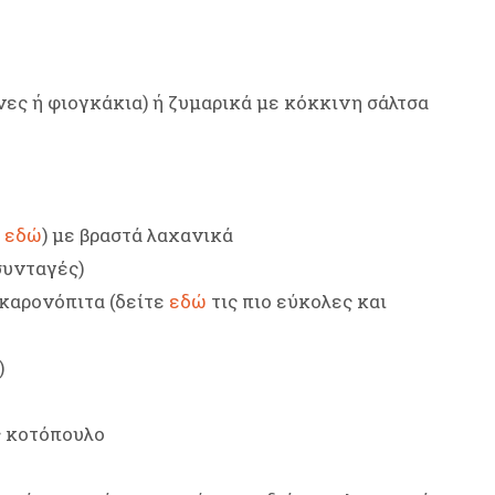
.
ένες ή φιογκάκια) ή ζυμαρικά με κόκκινη σάλτσα
ή
εδώ
) με βραστά λαχανικά
συνταγές)
ακαρονόπιτα (δείτε
εδώ
τις πιο εύκολες και
)
ς κοτόπουλο