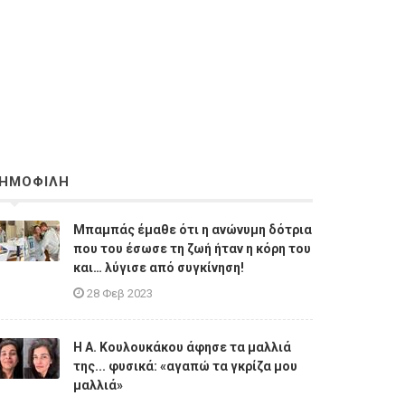
ΗΜΟΦΙΛΗ
Μπαμπάς έμαθε ότι η ανώνυμη δότρια
που του έσωσε τη ζωή ήταν η κόρη του
και… λύγισε από συγκίνηση!
28 Φεβ 2023
Η A. Κουλουκάκου άφησε τα μαλλιά
της... φυσικά: «αγαπώ τα γκρίζα μου
μαλλιά»