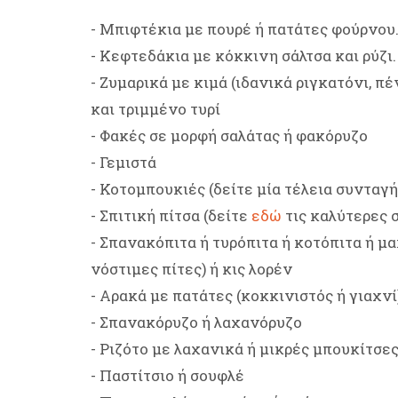
- Μπιφτέκια με πουρέ ή πατάτες φούρνου
- Κεφτεδάκια με κόκκινη σάλτσα και ρύζι.
- Ζυμαρικά με κιμά (ιδανικά ριγκατόνι, π
και τριμμένο τυρί
- Φακές σε μορφή σαλάτας ή φακόρυζο
- Γεμιστά
- Κοτομπουκιές (δείτε μία τέλεια συνταγ
- Σπιτική πίτσα (δείτε
εδώ
τις καλύτερες 
- Σπανακόπιτα ή τυρόπιτα ή κοτόπιτα ή μ
νόστιμες πίτες) ή κις λορέν
- Αρακά με πατάτες (κοκκινιστός ή γιαχνί
- Σπανακόρυζο ή λαχανόρυζο
- Ριζότο με λαχανικά ή μικρές μπουκίτσε
- Παστίτσιο ή σουφλέ