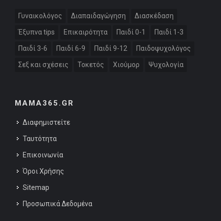
Γυναικολόγος
Διαπαιδαγώγηση
Διασκέδαση
Έξυπνα tips
Επικαιρότητα
Παιδί 0-1
Παιδί 1-3
Παιδί 3-6
Παιδί 6-9
Παιδί 9-12
Παιδοψυχολόγος
Σεξ και σχέσεις
Τοκετός
Χιούμορ
Ψυχολογία
MAMA365.GR
Διαφημιστείτε
Ταυτότητα
Επικοινωνία
Όροι Χρήσης
Sitemap
Προσωπικά Δεδομένα