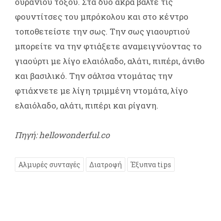
ουράνιου τόξου. Στα δύο άκρα βάλτε τις
φουντίτσες του μπρόκολου και στο κέντρο
τοποθετείστε την σως. Την σως γιαουρτιού
μπορείτε να την φτιάξετε αναμειγνύοντας το
γιαούρτι με λίγο ελαιόλαδο, αλάτι, πιπέρι, άνιθο
και βασιλικό. Την σάλτσα ντομάτας την
φτιάχνετε με λίγη τριμμένη ντομάτα, λίγο
ελαιόλαδο, αλάτι, πιπέρι και ρίγανη.
Πηγή: hellowonderful.co
Αλμυρές συνταγές
Διατροφή
Έξυπνα tips