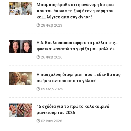
Μπαμπάς έμαθε ότι η ανώνυμη δότρια
που του έσωσε τη ζωή ήταν η κόρη του
και… λύγισε από συγκίνηση!
28 Φεβ 2023
Η A. Κουλουκάκου άφησε τα μαλλιά της...
φυσικά: «αγαπώ τα γκρίζα μου μαλλιά»
26 Φεβ 2026
Η πασχαλινή διαφήμιση που... «δεν θα σας
αφήσει άντερο από τα γέλια»!
09 Μαρ 2026
15 σχέδια για το πρώτο καλοκαιρινό
μανικιούρ του 2026
02 Ιουν 2026