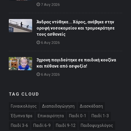
7 Αυγ 2026
Άνδρας ντύθηκε... Χάρος, ανέβηκε στην
οροφή νοσοκομείου και τρομοκράτησε
τους ασθενείς
6 Αυγ 2026
3χρονη παγιδεύτηκε σε παιδική κουζίνα
και πέθανε από ασφυξία!
6 Αυγ 2026
TAG CLOUD
Γυναικολόγος
Διαπαιδαγώγηση
Διασκέδαση
Έξυπνα tips
Επικαιρότητα
Παιδί 0-1
Παιδί 1-3
Παιδί 3-6
Παιδί 6-9
Παιδί 9-12
Παιδοψυχολόγος