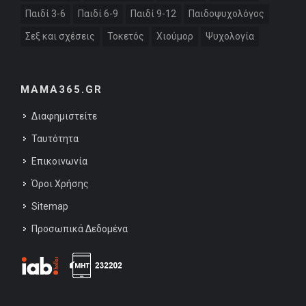
Παιδί 3-6
Παιδί 6-9
Παιδί 9-12
Παιδοψυχολόγος
Σεξ και σχέσεις
Τοκετός
Χιούμορ
Ψυχολογία
MAMA365.GR
Διαφημιστείτε
Ταυτότητα
Επικοινωνία
Όροι Χρήσης
Sitemap
Προσωπικά Δεδομένα