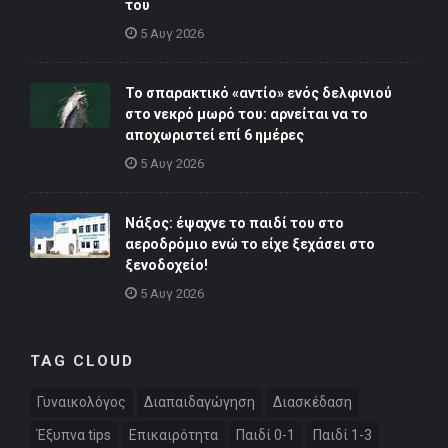
του
5 Αυγ 2026
Το σπαρακτικό «αντίο» ενός δελφινιού
στο νεκρό μωρό του: αρνείται να το
αποχωριστεί επί 6 ημέρες
5 Αυγ 2026
Νάξος: έψαχνε το παιδί του στο
αεροδρόμιο ενώ το είχε ξεχάσει στο
ξενοδοχείο!
5 Αυγ 2026
TAG CLOUD
Γυναικολόγος
Διαπαιδαγώγηση
Διασκέδαση
Έξυπνα tips
Επικαιρότητα
Παιδί 0-1
Παιδί 1-3