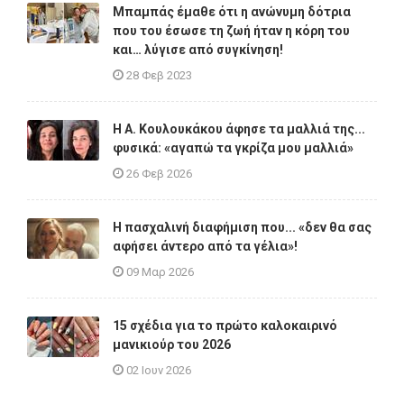
Μπαμπάς έμαθε ότι η ανώνυμη δότρια
που του έσωσε τη ζωή ήταν η κόρη του
και… λύγισε από συγκίνηση!
28 Φεβ 2023
Η A. Κουλουκάκου άφησε τα μαλλιά της...
φυσικά: «αγαπώ τα γκρίζα μου μαλλιά»
26 Φεβ 2026
Η πασχαλινή διαφήμιση που... «δεν θα σας
αφήσει άντερο από τα γέλια»!
09 Μαρ 2026
15 σχέδια για το πρώτο καλοκαιρινό
μανικιούρ του 2026
02 Ιουν 2026