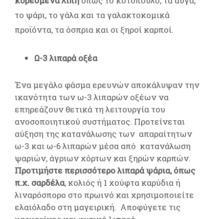
κορεσμένα λίπη
όπως το κοτόπουλο, τα αυγά,
το ψάρι, το γάλα και τα γαλακτοκομικά
προϊόντα, τα όσπρια και οι ξηροί καρποί.
Ω-3 λιπαρά οξέα
Ένα μεγάλο φάσμα ερευνών αποκάλυψαν την
ικανότητα των ω-3 λιπαρών οξέων να
επηρεάζουν θετικά τη λειτουργία του
ανοσοποιητικού συστήματος. Προτείνεται
αύξηση της κατανάλωσης των απαραίτητων
ω-3 και ω-6 λιπαρών μέσα από κατανάλωση
ψαριών, άγριων χόρτων και ξηρών καρπών.
Προτιμήστε περισσότερο λιπαρά ψάρια, όπως
π.χ. σαρδέλα
, κολιός ή 1 χούφτα καρύδια ή
λιναρόσπορο στο πρωινό και χρησιμοποιείτε
ελαιόλαδο στη μαγειρική. Αποφύγετε τις