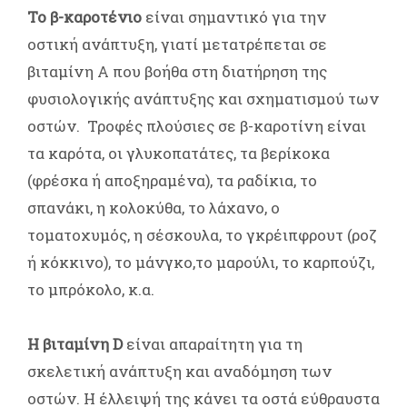
Το β-καροτένιο
είναι σημαντικό για την
οστική ανάπτυξη, γιατί μετατρέπεται σε
βιταμίνη Α που βοήθα στη διατήρηση της
φυσιολογικής ανάπτυξης και σχηματισμού των
οστών. Τροφές πλούσιες σε β-καροτίνη είναι
τα καρότα, οι γλυκοπατάτες, τα βερίκοκα
(φρέσκα ή αποξηραμένα), τα ραδίκια, το
σπανάκι, η κολοκύθα, το λάχανο, ο
τοματοχυμός, η σέσκουλα, το γκρέιπφρουτ (ροζ
ή κόκκινο), το μάνγκο,το μαρούλι, το καρπούζι,
το μπρόκολο, κ.α.
Η βιταμίνη D
είναι απαραίτητη για τη
σκελετική ανάπτυξη και αναδόμηση των
οστών. Η έλλειψή της κάνει τα οστά εύθραυστα