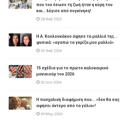
που του έσωσε τη ζωή ήταν η κόρη του
και… λύγισε από συγκίνηση!
28 Φεβ 2023
Η A. Κουλουκάκου άφησε τα μαλλιά της...
φυσικά: «αγαπώ τα γκρίζα μου μαλλιά»
26 Φεβ 2026
15 σχέδια για το πρώτο καλοκαιρινό
μανικιούρ του 2026
02 Ιουν 2026
Η πασχαλινή διαφήμιση που... «δεν θα σας
αφήσει άντερο από τα γέλια»!
09 Μαρ 2026