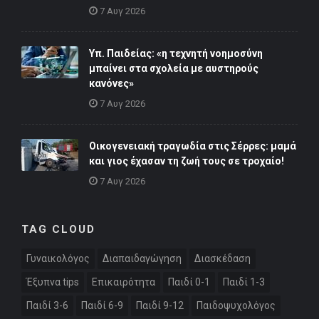
7 Αυγ 2026
Υπ. Παιδείας: «η τεχνητή νοημοσύνη
μπαίνει στα σχολεία με αυστηρούς
κανόνες»
7 Αυγ 2026
Οικογενειακή τραγωδία στις Σέρρες: μαμά
και γιος έχασαν τη ζωή τους σε τροχαίο!
7 Αυγ 2026
TAG CLOUD
Γυναικολόγος
Διαπαιδαγώγηση
Διασκέδαση
Έξυπνα tips
Επικαιρότητα
Παιδί 0-1
Παιδί 1-3
Παιδί 3-6
Παιδί 6-9
Παιδί 9-12
Παιδοψυχολόγος