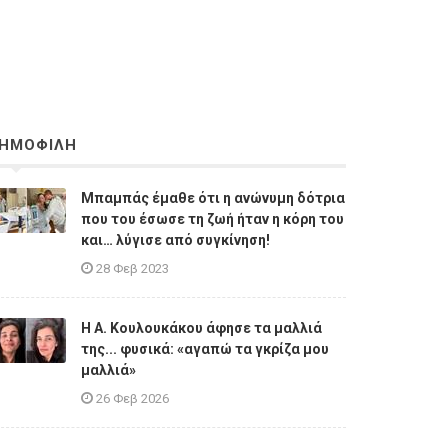
ΗΜΟΦΙΛΗ
Μπαμπάς έμαθε ότι η ανώνυμη δότρια
που του έσωσε τη ζωή ήταν η κόρη του
και… λύγισε από συγκίνηση!
28 Φεβ 2023
Η A. Κουλουκάκου άφησε τα μαλλιά
της... φυσικά: «αγαπώ τα γκρίζα μου
μαλλιά»
26 Φεβ 2026