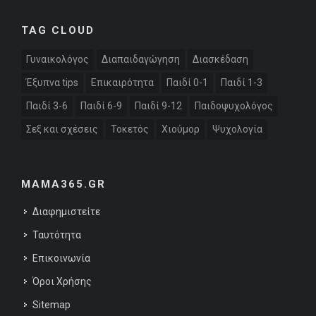
TAG CLOUD
Γυναικολόγος
Διαπαιδαγώγηση
Διασκέδαση
Έξυπνα tips
Επικαιρότητα
Παιδί 0-1
Παιδί 1-3
Παιδί 3-6
Παιδί 6-9
Παιδί 9-12
Παιδοψυχολόγος
Σεξ και σχέσεις
Τοκετός
Χιούμορ
Ψυχολογία
MAMA365.GR
Διαφημιστείτε
Ταυτότητα
Επικοινωνία
Όροι Χρήσης
Sitemap