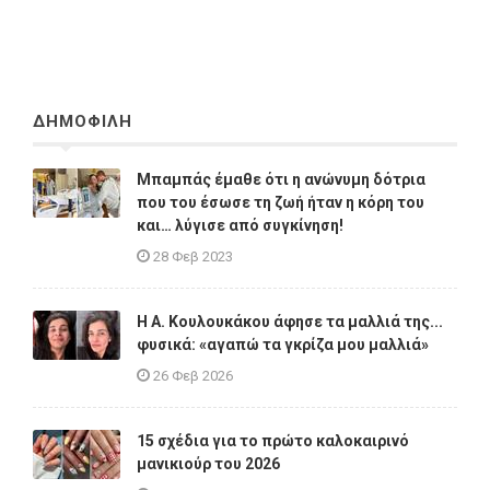
ΔΗΜΟΦΙΛΗ
Μπαμπάς έμαθε ότι η ανώνυμη δότρια
που του έσωσε τη ζωή ήταν η κόρη του
και… λύγισε από συγκίνηση!
28 Φεβ 2023
Η A. Κουλουκάκου άφησε τα μαλλιά της...
φυσικά: «αγαπώ τα γκρίζα μου μαλλιά»
26 Φεβ 2026
15 σχέδια για το πρώτο καλοκαιρινό
μανικιούρ του 2026