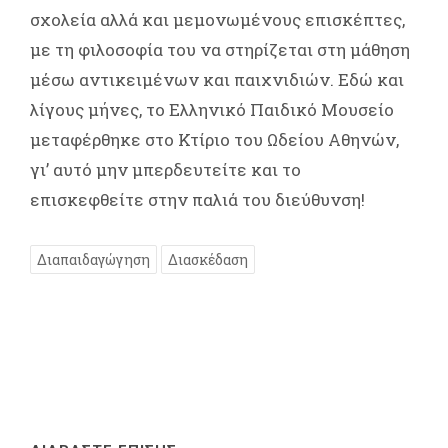
σχολεία αλλά και μεμονωμένους επισκέπτες,
με τη φιλοσοφία του να στηρίζεται στη μάθηση
μέσω αντικειμένων και παιχνιδιών. Εδώ και
λίγους μήνες, το Ελληνικό Παιδικό Μουσείο
μεταφέρθηκε στο Κτίριο του Ωδείου Αθηνών,
γι’ αυτό μην μπερδευτείτε και το
επισκεφθείτε στην παλιά του διεύθυνση!
Διαπαιδαγώγηση
Διασκέδαση