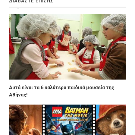
ΔΙΑΒΑΣΤΕ ΕΠΙΣΗΣ
Αυτά είναι τα 6 καλύτερα παιδικά μουσεία της
Αθήνας!