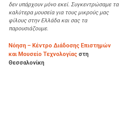
δεν υπάρχουν μόνο εκεί. Συγκεντρώσαμε τα
καλύτερα μουσεία για τους μικρούς μας
φίλους στην Ελλάδα και σας τα
παρουσιάζουμε.
Νόηση – Κέντρο Διάδοσης Επιστημών
και Μουσείο Τεχνολογίας
στη
Θεσσαλονίκη