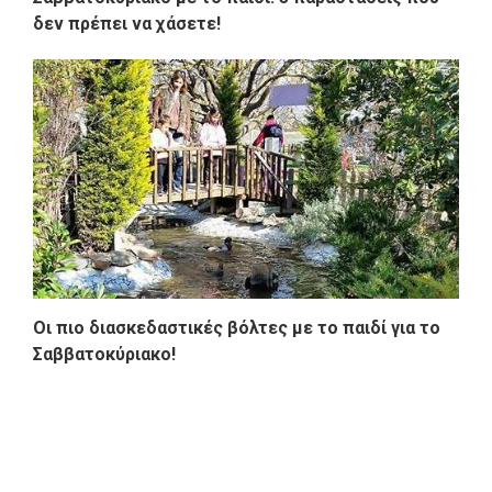
δεν πρέπει να χάσετε!
Οι πιο διασκεδαστικές βόλτες με το παιδί για το
Σαββατοκύριακο!