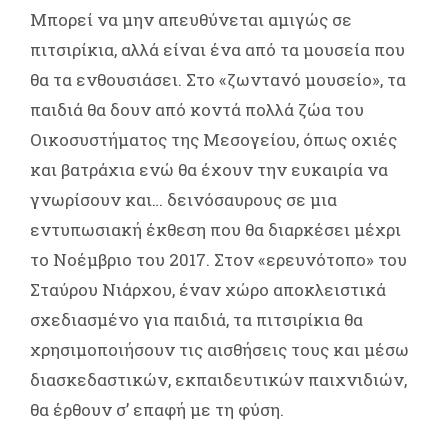
Μπορεί να μην απευθύνεται αμιγώς σε
πιτσιρίκια, αλλά είναι ένα από τα μουσεία που
θα τα ενθουσιάσει. Στο «ζωντανό μουσείο», τα
παιδιά θα δουν από κοντά πολλά ζώα του
Οικοσυστήματος της Μεσογείου, όπως οχιές
και βατράχια ενώ θα έχουν την ευκαιρία να
γνωρίσουν και… δεινόσαυρους σε μια
εντυπωσιακή έκθεση που θα διαρκέσει μέχρι
το Νοέμβριο του 2017. Στον «ερευνότοπο» του
Σταύρου Νιάρχου, έναν χώρο αποκλειστικά
σχεδιασμένο για παιδιά, τα πιτσιρίκια θα
χρησιμοποιήσουν τις αισθήσεις τους και μέσω
διασκεδαστικών, εκπαιδευτικών παιχνιδιών,
θα έρθουν σ’ επαφή με τη φύση.