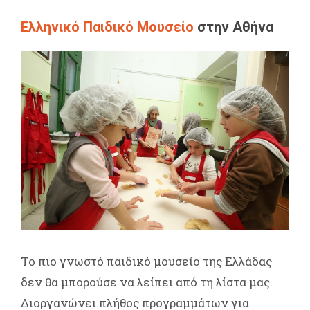
Ελληνικό Παιδικό Μουσείο
στην Αθήνα
Το πιο γνωστό παιδικό μουσείο της Ελλάδας
δεν θα μπορούσε να λείπει από τη λίστα μας.
Διοργανώνει πλήθος προγραμμάτων για