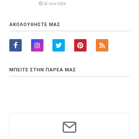
02 Ιουν 2026
ΑΚΟΛΟΥΘΗΣΤΕ ΜΑΣ
ΜΠΕΙΤΕ ΣΤΗΝ ΠΑΡΕΑ ΜΑΣ