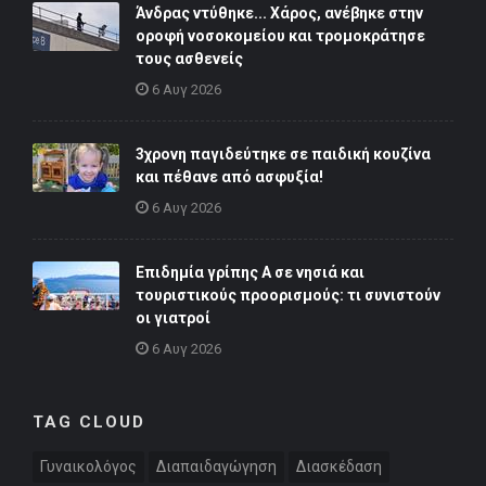
Άνδρας ντύθηκε... Χάρος, ανέβηκε στην
οροφή νοσοκομείου και τρομοκράτησε
τους ασθενείς
6 Αυγ 2026
3χρονη παγιδεύτηκε σε παιδική κουζίνα
και πέθανε από ασφυξία!
6 Αυγ 2026
Επιδημία γρίπης Α σε νησιά και
τουριστικούς προορισμούς: τι συνιστούν
οι γιατροί
6 Αυγ 2026
TAG CLOUD
Γυναικολόγος
Διαπαιδαγώγηση
Διασκέδαση