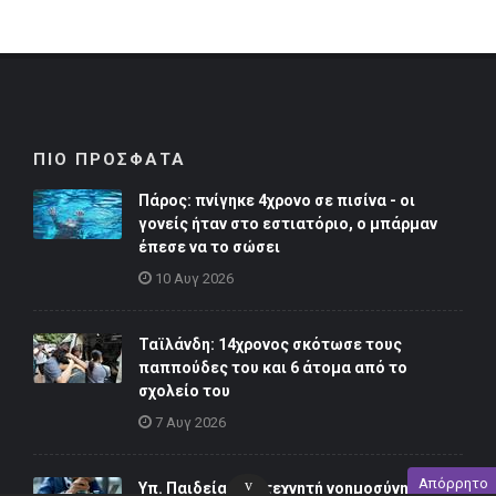
ΠΙΟ ΠΡΟΣΦΑΤΑ
Πάρος: πνίγηκε 4χρονο σε πισίνα - οι
γονείς ήταν στο εστιατόριο, ο μπάρμαν
έπεσε να το σώσει
10 Αυγ 2026
Ταϊλάνδη: 14χρονος σκότωσε τους
παππούδες του και 6 άτομα από το
σχολείο του
7 Αυγ 2026
Απόρρητο
v
Υπ. Παιδείας: «η τεχνητή νοημοσύνη