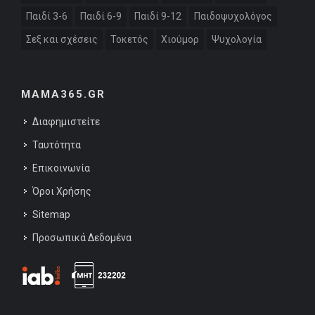
Παιδί 3-6
Παιδί 6-9
Παιδί 9-12
Παιδοψυχολόγος
Σεξ και σχέσεις
Τοκετός
Χιούμορ
Ψυχολογία
MAMA365.GR
Διαφημιστείτε
Ταυτότητα
Επικοινωνία
Όροι Χρήσης
Sitemap
Προσωπικά Δεδομένα