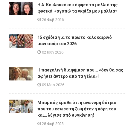
Η A. Κουλουκάκου άφησε τα μαλλιά της...
φυσικά: «αγαπώ τα γκρίζα μου μαλλιά»
26 Φεβ 2026
15 σχέδια για το πρώτο καλοκαιρινό
μανικιούρ του 2026
02 Ιουν 2026
Η πασχαλινή διαφήμιση που... «δεν θα σας
αφήσει άντερο από τα γέλια»!
09 Μαρ 2026
Μπαμπάς έμαθε ότι η ανώνυμη δότρια
που του έσωσε τη ζωή ήταν η κόρη του
και… λύγισε από συγκίνηση!
28 Φεβ 2023