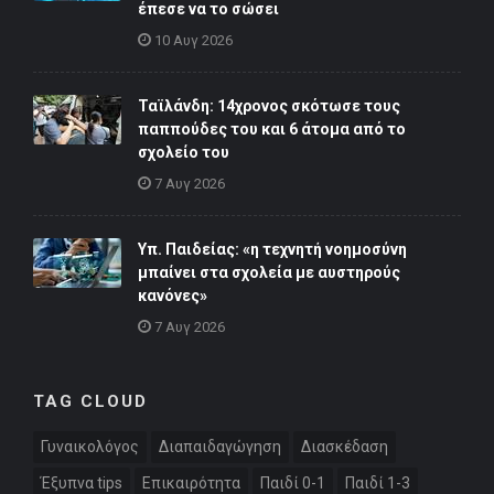
έπεσε να το σώσει
10 Αυγ 2026
Ταϊλάνδη: 14χρονος σκότωσε τους
παππούδες του και 6 άτομα από το
σχολείο του
7 Αυγ 2026
Υπ. Παιδείας: «η τεχνητή νοημοσύνη
μπαίνει στα σχολεία με αυστηρούς
κανόνες»
7 Αυγ 2026
TAG CLOUD
Γυναικολόγος
Διαπαιδαγώγηση
Διασκέδαση
Έξυπνα tips
Επικαιρότητα
Παιδί 0-1
Παιδί 1-3