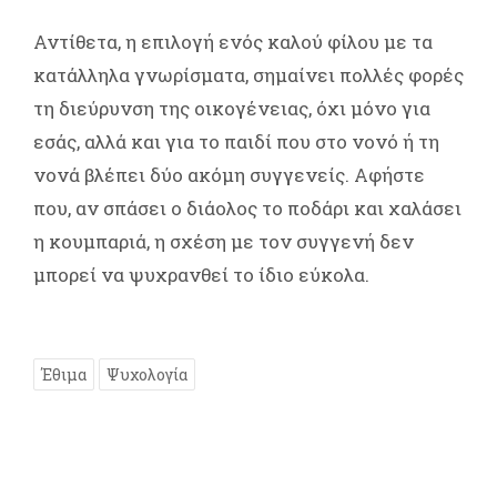
Αντίθετα, η επιλογή ενός καλού φίλου με τα
κατάλληλα γνωρίσματα, σημαίνει πολλές φορές
τη διεύρυνση της οικογένειας, όχι μόνο για
εσάς, αλλά και για το παιδί που στο νονό ή τη
νονά βλέπει δύο ακόμη συγγενείς. Αφήστε
που, αν σπάσει ο διάολος το ποδάρι και χαλάσει
η κουμπαριά, η σχέση με τον συγγενή δεν
μπορεί να ψυχρανθεί το ίδιο εύκολα.
Έθιμα
Ψυχολογία