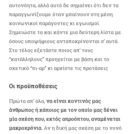
αυτονόητα, αλλά αυτό δε σημαίνει ότι δεν τα
παραγγωνίζουμε όταν μπαίνουν στη μέση
κοινωνικοί παράγοντες κι εγωισμοί.
Σημειώστε τα και κάντε μια δεύτερη λίστα με
όσους υποψήφιους ανταποκρίνονται σ’ αυτά.
Στο τέλος εξετάστε ποιος απ’ τους
“κατάλληλους” προηγείται με βάση και το
σχετικό “πι-αρ” κι αρχίστε τις προτάσεις
Οι προϋποθέσεις
Πρώτα απ’ όλα,
να είναι κοντινός μας
άνθρωπος ή κάποιος με τον οποίο μας δένει
μία σχέση που, εκτός απροόπτου, αναμένεται
μακροχρόνια.
Αν η δική μας σχέση με το νονό