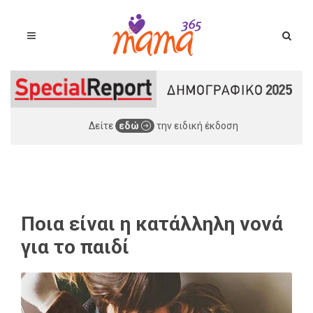
Δείτε
εδώ
την ειδική έκδοση
Ποια είναι η κατάλληλη νονά
για το παιδί