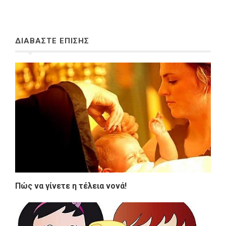
ΔΙΑΒΑΣΤΕ ΕΠΙΣΗΣ
Πώς να γίνετε η τέλεια νονά!