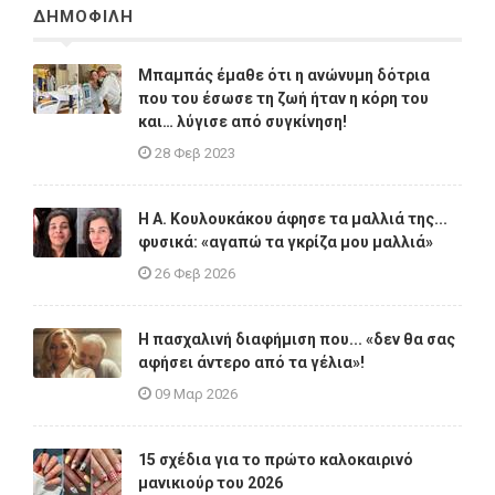
ΔΗΜΟΦΙΛΗ
Μπαμπάς έμαθε ότι η ανώνυμη δότρια
που του έσωσε τη ζωή ήταν η κόρη του
και… λύγισε από συγκίνηση!
28 Φεβ 2023
Η A. Κουλουκάκου άφησε τα μαλλιά της...
φυσικά: «αγαπώ τα γκρίζα μου μαλλιά»
26 Φεβ 2026
Η πασχαλινή διαφήμιση που... «δεν θα σας
αφήσει άντερο από τα γέλια»!
09 Μαρ 2026
15 σχέδια για το πρώτο καλοκαιρινό
μανικιούρ του 2026