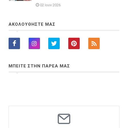
02 Ιουν 2026
ΑΚΟΛΟΥΘΗΣΤΕ ΜΑΣ
ΜΠΕΙΤΕ ΣΤΗΝ ΠΑΡΕΑ ΜΑΣ