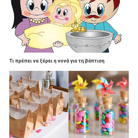
Τι πρέπει να ξέρει η νονά για τη βάπτιση