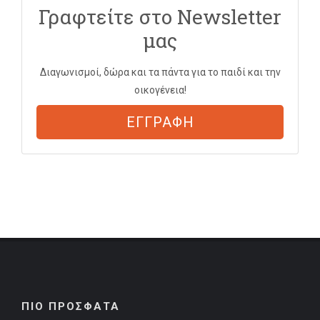
Γραφτείτε στο Newsletter
μας
Διαγωνισμοί, δώρα και τα πάντα για το παιδί και την
οικογένεια!
ΕΓΓΡΑΦΗ
ΠΙΟ ΠΡΟΣΦΑΤΑ