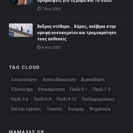
προβλέψεις για τη μαμά και το παιδί
7 Αυγ 2026
Άνδρας ντύθηκε... Χάρος, ανέβηκε στην
οροφή νοσοκομείου και τρομοκράτησε
τους ασθενείς
6 Αυγ 2026
TAG CLOUD
Γυναικολόγος
Διαπαιδαγώγηση
Διασκέδαση
Έξυπνα tips
Επικαιρότητα
Παιδί 0-1
Παιδί 1-3
Παιδί 3-6
Παιδί 6-9
Παιδί 9-12
Παιδοψυχολόγος
Σεξ και σχέσεις
Τοκετός
Χιούμορ
Ψυχολογία
MAMA365.GR