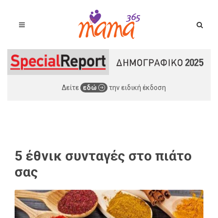
Δείτε
εδώ
την ειδική έκδοση
5 έθνικ συνταγές στο πιάτο
σας