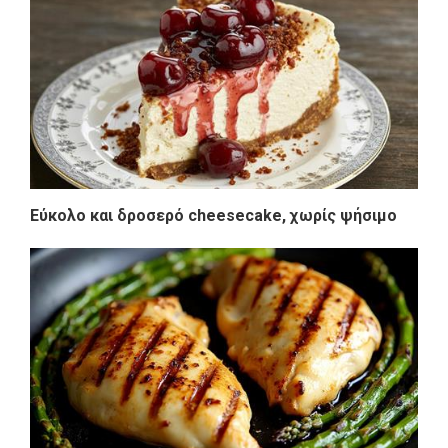
Εύκολο και δροσερό cheesecake, χωρίς ψήσιμο