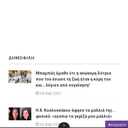
ΔΗΜΟΦΙΛΗ
Μπαμπάς έμαθε ότι η ανώνυμη δότρια
που του έσωσε τη ζωή ήταν η κόρη του
και… λύγισε από συγκίνηση!
28 Φεβ 2023
Η A. Κουλουκάκου άφησε τα μαλλιά της...
φυσικά: «αγαπώ τα γκρίζα μου μαλλιά»
26 Φεβ 2026
Απόρρητο
v