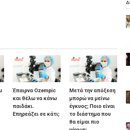
Δ
ω
Έπαιρνα Ozempic
Μετά την απόξεση
και θέλω να κάνω
μπορώ να μείνω
παιδάκι.
έγκυος; Ποιο είναι
Επηρεάζει σε κάτι;
το διάστημα που
θα είμαι πιο
γόνιμη;