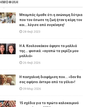
ΗΜΟΦΙΛΗ
Μπαμπάς έμαθε ότι η ανώνυμη δότρια
που του έσωσε τη ζωή ήταν η κόρη του
και… λύγισε από συγκίνηση!
28 Φεβ 2023
Η A. Κουλουκάκου άφησε τα μαλλιά
της... φυσικά: «αγαπώ τα γκρίζα μου
μαλλιά»
26 Φεβ 2026
Η πασχαλινή διαφήμιση που... «δεν θα
σας αφήσει άντερο από τα γέλια»!
09 Μαρ 2026
15 σχέδια για το πρώτο καλοκαιρινό