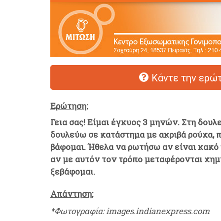
Κάντε την ερώτ
Ερώτηση:
Γεια σας! Είμαι έγκυος 3 μηνών. Στη δουλ
δουλεύω σε κατάστημα με ακριβά ρούχα, π
βάφομαι. Ήθελα να ρωτήσω αν είναι κακό 
αν με αυτόν τον τρόπο μεταφέρονται χημι
ξεβάφομαι.
Απάντηση:
*Φωτογραφία: images.indianexpress.com