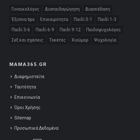
Γυναικολόγος
Διαπαιδαγώγηση
Διασκέδαση
Έξυπνα tips
Επικαιρότητα
Παιδί 0-1
Παιδί 1-3
Παιδί 3-6
Παιδί 6-9
Παιδί 9-12
Παιδοψυχολόγος
Σεξ και σχέσεις
Τοκετός
Χιούμορ
Ψυχολογία
MAMA365.GR
Διαφημιστείτε
Ταυτότητα
Επικοινωνία
Όροι Χρήσης
Sitemap
Προσωπικά Δεδομένα