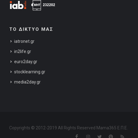
ΤΟ ΔΙΚΤΥΟ ΜΑΣ
iatronet.gr
in2life.gr
euro2day.gr
stocklearning.gr
media2day.gr
Copyrights © 2012-2019 All Rights Reserved Mama365 Ε.Π.Ε.