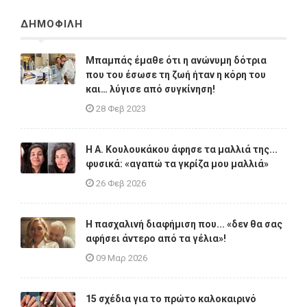
ΔΗΜΟΦΙΛΗ
Μπαμπάς έμαθε ότι η ανώνυμη δότρια
που του έσωσε τη ζωή ήταν η κόρη του
και… λύγισε από συγκίνηση!
28 Φεβ 2023
Η A. Κουλουκάκου άφησε τα μαλλιά της...
φυσικά: «αγαπώ τα γκρίζα μου μαλλιά»
26 Φεβ 2026
Η πασχαλινή διαφήμιση που... «δεν θα σας
αφήσει άντερο από τα γέλια»!
09 Μαρ 2026
15 σχέδια για το πρώτο καλοκαιρινό