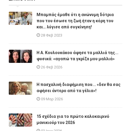
Μπαμπάς έμαθε ότι η ανώνυμη δότρια
που του έσωσε τη ζωή ήταν η κόρη του
και… λύγισε από συγκίνηση!
28 Φεβ 2023
Η A. Κουλουκάκου άφησε τα μαλλιά της...
φυσικά: «αγαπώ τα γκρίζα μου μαλλιά»
26 Φεβ 2026
Η πασχαλινή διαφήμιση που... «δεν θα σας
αφήσει άντερο από τα γέλια»!
09 Μαρ 2026
15 σχέδια για το πρώτο καλοκαιρινό
μανικιούρ του 2026
02 Ιουν 2026