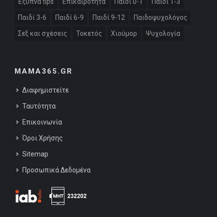
Έξυπνα tips
Επικαιρότητα
Παιδί 0-1
Παιδί 1-3
Παιδί 3-6
Παιδί 6-9
Παιδί 9-12
Παιδοψυχολόγος
Σεξ και σχέσεις
Τοκετός
Χιούμορ
Ψυχολογία
MAMA365.GR
Διαφημιστείτε
Ταυτότητα
Επικοινωνία
Όροι Χρήσης
Sitemap
Προσωπικά Δεδομένα