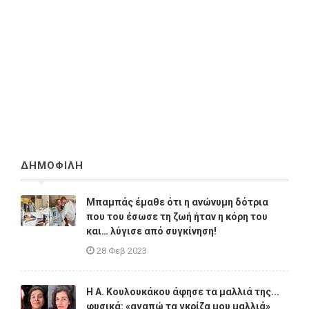
ΔΗΜΟΦΙΛΗ
Μπαμπάς έμαθε ότι η ανώνυμη δότρια
που του έσωσε τη ζωή ήταν η κόρη του
και… λύγισε από συγκίνηση!
28 Φεβ 2023
Η A. Κουλουκάκου άφησε τα μαλλιά της...
φυσικά: «αγαπώ τα γκρίζα μου μαλλιά»