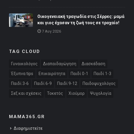
Οικογενειακή τραγωδία στις Σέρρες: μαμά
και γιος έχασαν τη ζωή τους σε τροχαίο!
7 Αυγ 2026
TAG CLOUD
Γυναικολόγος
Διαπαιδαγώγηση
Διασκέδαση
Έξυπνα tips
Επικαιρότητα
Παιδί 0-1
Παιδί 1-3
Παιδί 3-6
Παιδί 6-9
Παιδί 9-12
Παιδοψυχολόγος
Σεξ και σχέσεις
Τοκετός
Χιούμορ
Ψυχολογία
MAMA365.GR
Διαφημιστείτε