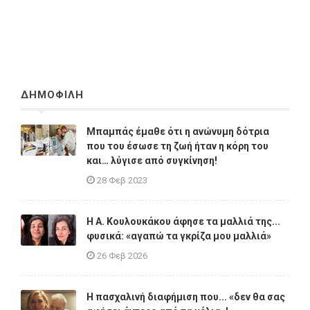
ΔΗΜΟΦΙΛΗ
Μπαμπάς έμαθε ότι η ανώνυμη δότρια
που του έσωσε τη ζωή ήταν η κόρη του
και… λύγισε από συγκίνηση!
28 Φεβ 2023
Η A. Κουλουκάκου άφησε τα μαλλιά της...
φυσικά: «αγαπώ τα γκρίζα μου μαλλιά»
26 Φεβ 2026
Η πασχαλινή διαφήμιση που... «δεν θα σας