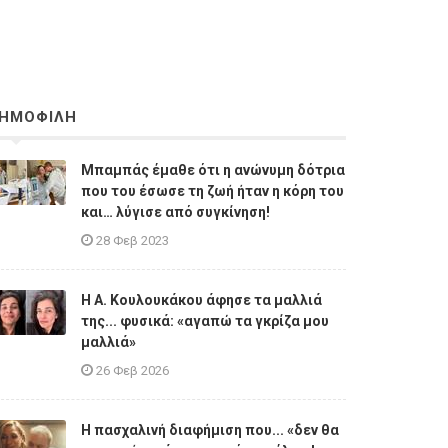
ΗΜΟΦΙΛΗ
Μπαμπάς έμαθε ότι η ανώνυμη δότρια
που του έσωσε τη ζωή ήταν η κόρη του
και… λύγισε από συγκίνηση!
28 Φεβ 2023
Η A. Κουλουκάκου άφησε τα μαλλιά
της... φυσικά: «αγαπώ τα γκρίζα μου
μαλλιά»
26 Φεβ 2026
Η πασχαλινή διαφήμιση που... «δεν θα